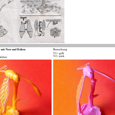
 mit Nest und Küken
Bemerkung
V1= gelb
V2= pink
kleber