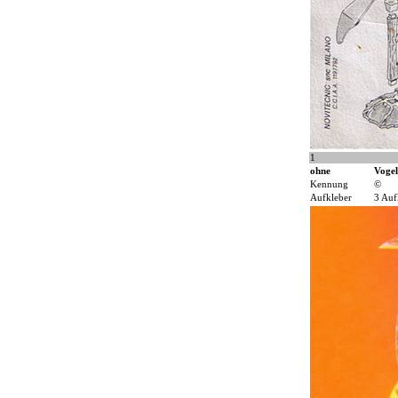
1
ohne
Vogel
Kennung
©
Aufkleber
3 Auf