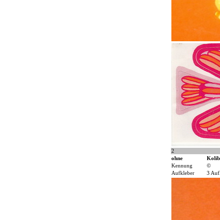
2
ohne
Kolib
Kennung
©
Aufkleber
3 Auf