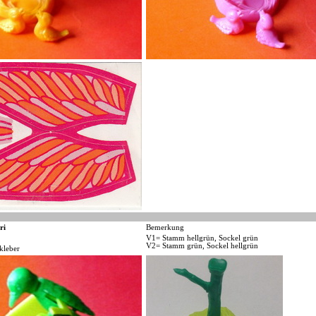
ri
Bemerkung
V1= Stamm hellgrün, Sockel grün
V2= Stamm grün, Sockel hellgrün
kleber