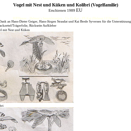
Vogel mit Nest und Küken und Kolibri (Vogelfamilie)
EU
Erschienen 1989
HJFHenze - Helmut´s Sammlerseiten - Ue-Ei-Kat - FF-Kat (Helmut J.F.Henze)
Dank an Hans-Dieter Geiger, Hans-Jürgen Strasdat und Kai Brede Syversen für die Unterstützung
ackzettel/Trägerfolie, Rückseite Aufkleber
el mit Nest und Küken
bri