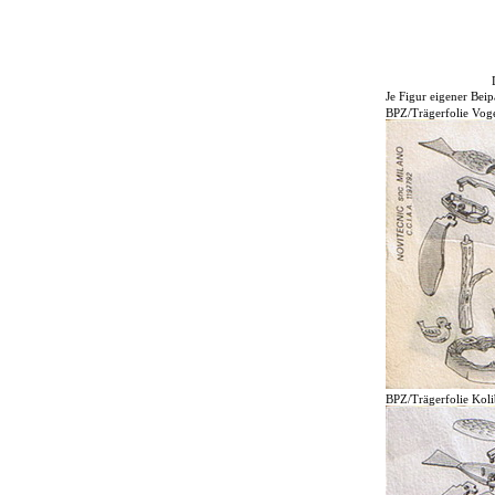
Je Figur eigener Beip
BPZ/Trägerfolie Vog
BPZ/Trägerfolie Koli