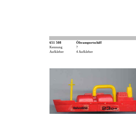
651 508
Öltransportschiff
Kennung
?
Aufkleber
4 Aufkleber