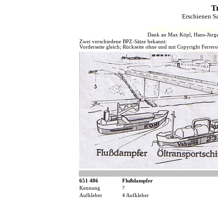
Tr
Erschienen S
HJFHenze - Helmut´s Sammler
Dank an Max Köpl, Hans-Jürgen 
Zwei verschiedene BPZ-Sätze bekannt:
Vorderseite gleich; Rückseite ohne und mit Copyright Ferrer
651 486
Flußdampfer
Kennung
?
Aufkleber
4 Aufkleber