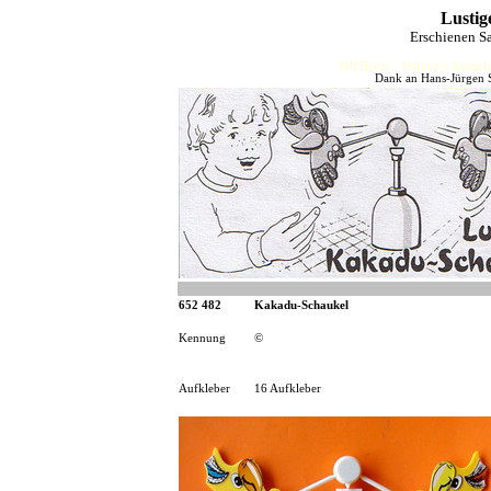
Lustig
Erschienen S
HJFHenze - Helmut´s Sammler
Dank an Hans-Jürgen S
652 482
Kakadu-Schaukel
Kennung
©
Aufkleber
16 Aufkleber