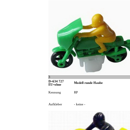
3
D=634 727
Modell runde Haube
EU=ohne
Kennung
RP
Aufkleber
- keine -