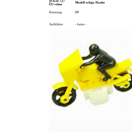
D=634 727
Modell eckige Haube
EU=ohne
Kennung
RP
Aufkleber
- keine -