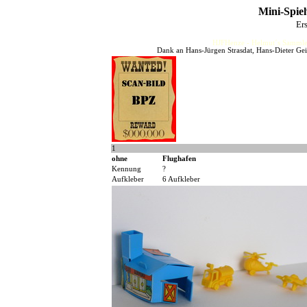
Mini-Spie
Er
HJFHenze - Helmut´s Sammler
Dank an Hans-Jürgen Strasdat, Hans-Dieter Gei
1
ohne
Flughafen
Kennung
?
Aufkleber
6 Aufkleber