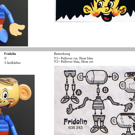
Fridolin
Bemerkung
©
V1= Pullover rot, Hose blau
V2= Pullover blau, Hose rot
3 Aufkleber