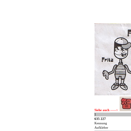
Siehe auch ----->
1
635 227
Kennung
Aufkleber