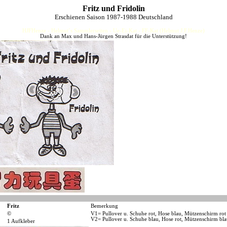
Fritz und Fridolin
Erschienen Saison 1987-1988 Deutschland
HJFHenze - Helmut´s Sammlerseiten - Ue-Ei-Kat - FF-Kat (Helmut J.F.Henze)
Dank an Max und Hans-Jürgen Strasdat für die Unterstützung!
Fritz
Bemerkung
©
V1= Pullover u. Schuhe rot, Hose blau, Mützenschirm rot
V2= Pullover u. Schuhe blau, Hose rot, Mützenschirm bla
1 Aufkleber