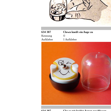
634 387
Clown kneift ein Auge zu
Kennung
©
Aufkleber
1 Aufkleber
634 387
Clown mit beiden Augen geschlossen