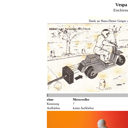
Vespa
Erschien
HJFHenze - Helmut´s Sammler
Dank an Hans-Dieter Geiger u
1
ohne
Motorroller
Kennung
?
Aufkleber
keine Aufkleber