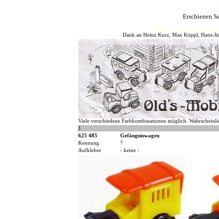
Erschienen S
HJFHenze - Helmut´s Sammler
Dank an Heinz Kurz, Max Köppl, Hans-Jür
Viele verschiedene Farbkombinationen möglich. Wahrscheinli
1
625 485
Gefängniswagen
Kennung
?
Aufkleber
- keine -