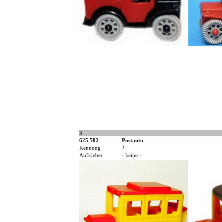
3
625 582
Postauto
Kennung
?
Aufkleber
- keine -