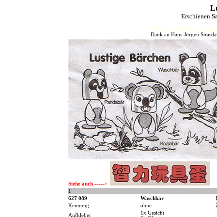
L
Erschienen S
HJFHenze - Helmut´s Sammler
Dank an Hans-Jürgen Strasdat
Siehe auch ----->
1
627 089
Waschbär
Kennung
ohne
1x Gesicht
Aufkleber