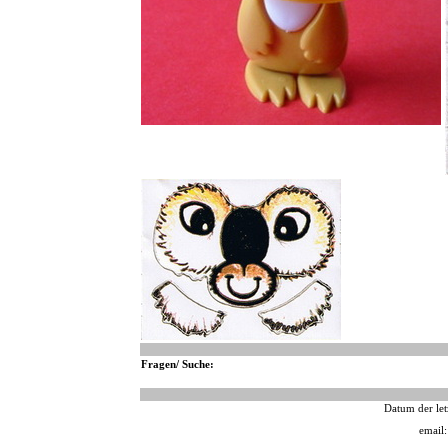
Fragen/ Suche:
Datum der let
email