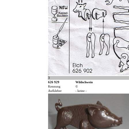
3
626 929
Wildschwein
Kennung
©
Aufkleber
- keine -