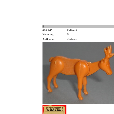
4
626 945
Rehbock
Kennung
©
Aufkleber
- keine -