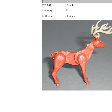
5
626 961
Hirsch
Kennung
©
Aufkleber
- keine -