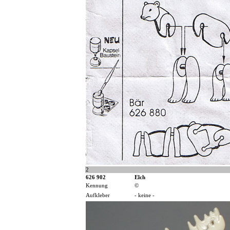
2
626 902
Elch
Kennung
©
Aufkleber
- keine -