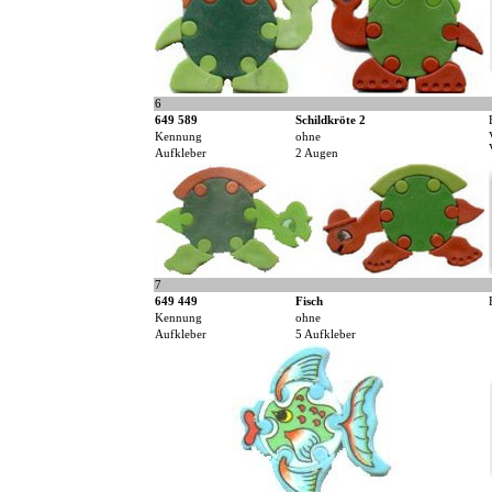
6
649 589
Schildkröte 2
Kennung
ohne
Aufkleber
2 Augen
7
649 449
Fisch
Kennung
ohne
Aufkleber
5 Aufkleber