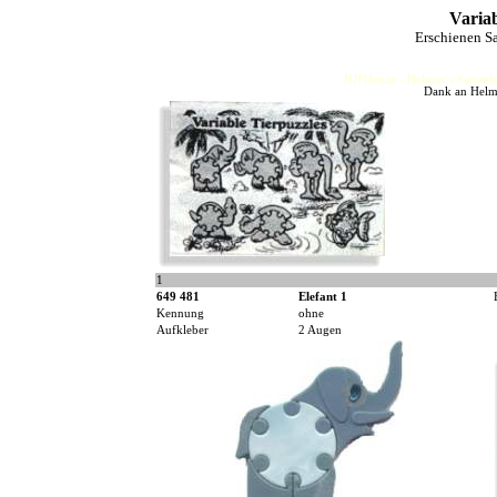
Variab
Erschienen S
HJFHenze - Helmut´s Sammler
Dank an Helmu
1
649 481
Elefant 1
Kennung
ohne
Aufkleber
2 Augen