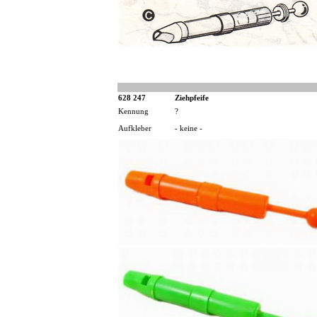
628 247
Ziehpfeife
Kennung
?
Aufkleber
- keine -