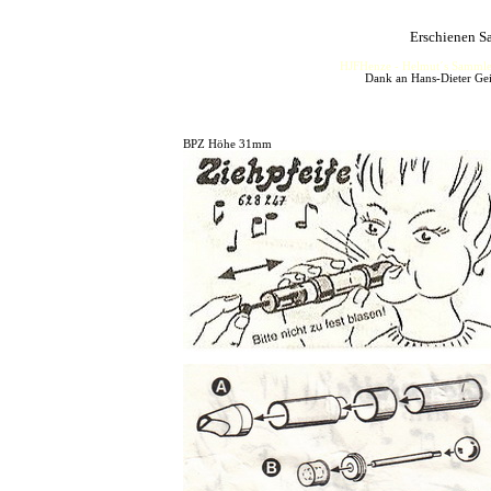
Erschienen S
HJFHenze - Helmut´s Sammler
Dank an Hans-Dieter Gei
BPZ Höhe 31mm