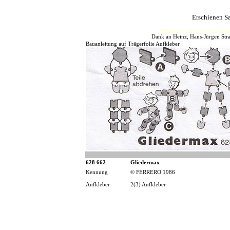
Erschienen S
HJFHenze - Helmut´s Sammler
Dank an Heinz, Hans-Jürgen Stra
Bauanleitung auf Trägerfolie Aufkleber
628 662
Gliedermax
Kennung
© FERRERO 1986
Aufkleber
2(3) Aufkleber