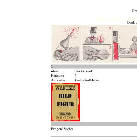
Er
HJFHenze - Helmut´s Sammler
Dank a
1
ohne
Trickkreisel
Kennung
?
Aufkleber
keeine Aufkleber
Fragen/ Suche: