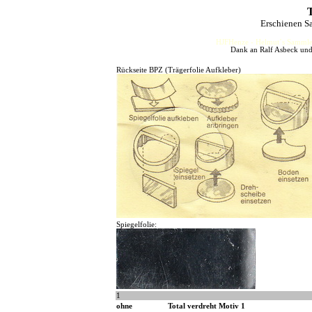
T
Erschienen S
HJFHenze - Helmut´s Sammler
Dank an Ralf Asbeck und
Rückseite BPZ (Trägerfolie Aufkleber)
Spiegelfolie:
1
ohne
Total verdreht Motiv 1