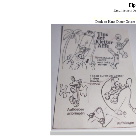
Fip
Erschienen S
HJFHenze - Helmut´s Sammler
Dank an Hans-Dieter Geiger 