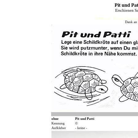
Pit und Pa
Erschienen S
HJFHenze - Helmut´s Sammler
Dank an 
ohne
Pit und Patti
Kennung
©
Aufkleber
- keine -