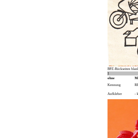
BPZ-Rückseiten blan
1
ohne
M
Kennung
R
Aufkleber
- 