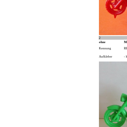
2
ohne
M
Kennung
R
Aufkleber
- 