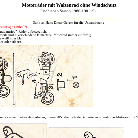
Motorräder mit Walzenrad ohne Windschutz
EU
Erschienen Saison 1980-1981
HJFHenze - Helmut´s Sammlerseiten - Ue-Ei-Kat - FF-Kat (Helmut J.F.Henze)
Dank an Hans-Dieter Geiger für die Unterstützung!
euauflage (1984??).
radantrieb". Räder unbeweglich.
rteile und 4 verschiedene Hinterteile. Motorrad immer einfarbig.
 weiß oder klar.
rz oder silbern.
o
eug ordnet, neben dem oberen, diesen BPZ ebenfalls der 4. Serie zu obwohl das Motorrad mit W