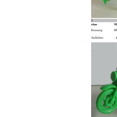
3
ohne
M
Kennung
R
Aufkleber
- 