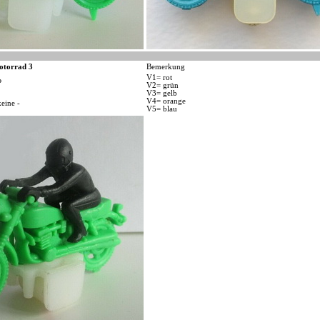
otorrad 3
Bemerkung
V1= rot
P
V2= grün
V3= gelb
V4= orange
keine -
V5= blau