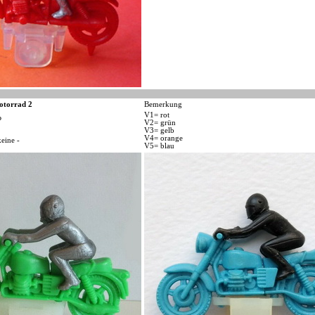
otorrad 2
Bemerkung
V1= rot
P
V2= grün
V3= gelb
V4= orange
keine -
V5= blau