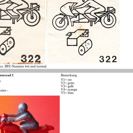
ko. BPZ-Nummer fett und normal.
otorrad 1
Bemerkung
V1= rot
P
V2= grün
V3= gelb
V4= orange
keine -
V5= blau