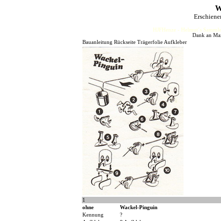
W
Erschiene
HJFHenze - Helmut´s Sammler
Dank an Max
Bauanleitung Rückseite Trägerfolie Aufkleber
1
ohne
Wackel-Pinguin
Kennung
?