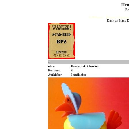
Hen
Er
HJFHenze - Helmut´s Sammler
Dank an Hans-Di
1
ohne
Henne mit 3 Kücken
Kennung
©
Aufkleber
? Aufkleber