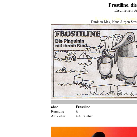
Frostiline, d
Erschienen S
HJFHenze - Helmut´s Sammler
Dank an Max, Hans-Jürgen Stras
ohne
Frostiline
Kennung
©
Aufkleber
4 Aufkleber