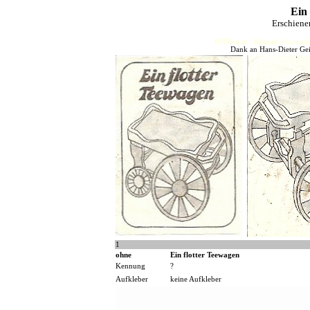
Ein 
Erschiene
HJFHenze - Helmut´s Sammler
Dank an Hans-Dieter Gei
1
ohne
Ein flotter Teewagen
Kennung
?
Aufkleber
keine Aufkleber