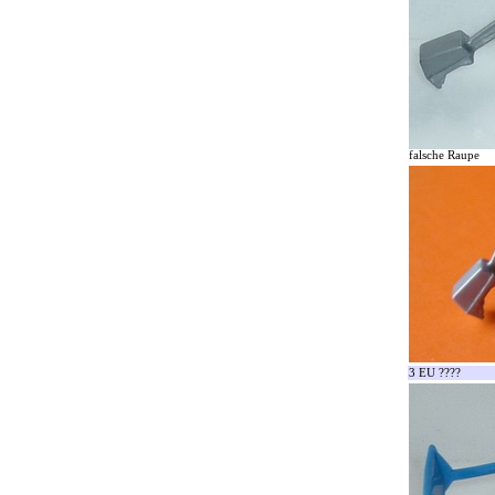
falsche Raupe
3 EU ????