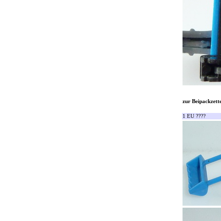
zur Beipackzette
1 EU ????