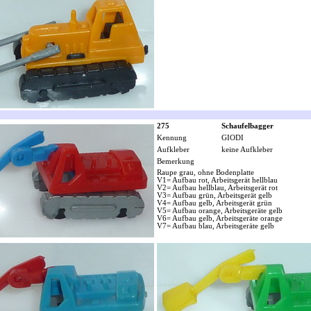
275
Schaufelbagger
Kennung
GIODI
Aufkleber
keine Aufkleber
Bemerkung
Raupe grau, ohne Bodenplatte
V1= Aufbau rot, Arbeitsgerät hellblau
V2= Aufbau hellblau, Arbeitsgerät rot
V3= Aufbau grün, Arbeitsgerät gelb
V4= Aufbau gelb, Arbeitsgerät grün
V5= Aufbau orange, Arbeitsgeräte gelb
V6= Aufbau gelb, Arbeitsgeräte orange
V7= Aufbau blau, Arbeitsgeräte gelb