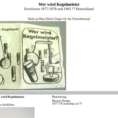
Wer wird Kegelmeister
Erschienen 1977-1978 und 1982 ?? Deutschland
HJFHenze - Helmut´s Sammlerseiten - Ue-Ei-Kat - FF-Kat (Helmut J.F.Henze)
Dank an Hans-Dieter Geiger für die Unterstützung!
 wird Kegelmeister
Bemerkung
Bermes Design
1977/78 einfarbig rot ??
ne Aufkleber