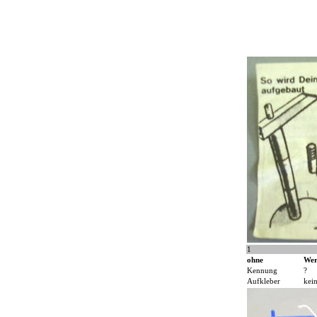
1
ohne
Wer
Kennung
?
Aufkleber
kei