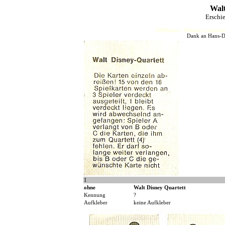
Walt
Erschi
HJFHenze - Helmut´s Sammler
Dank an Hans-Di
1
ohne
Walt Disney Quartett
Kennung
?
Aufkleber
keine Aufkleber