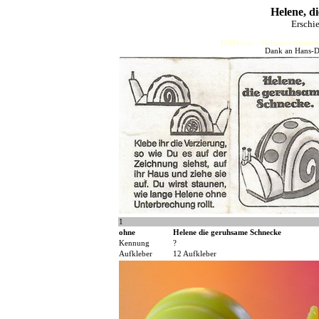
Helene, d
Erschi
HJFHenze - Helmut´s Sammler
Dank an Hans-Di
1
ohne
Helene die geruhsame Schnecke
Kennung
?
Aufkleber
12 Aufkleber