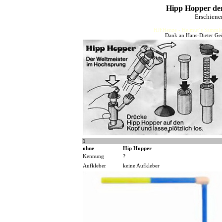
Hipp Hopper de
Erschiene
HJFHenze - Helmut´s Sammler
Dank an Hans-Dieter Gei
1
ohne
Hip Hopper
Kennung
?
Aufkleber
keine Aufkleber