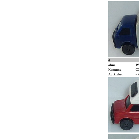
4
ohne
W
Kennung
C
Aufkleber
- 