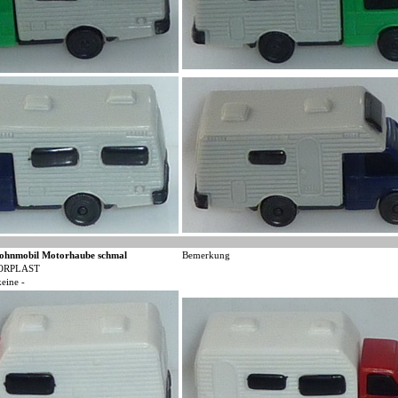
ohnmobil Motorhaube schmal
Bemerkung
ORPLAST
keine -