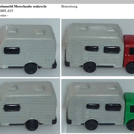
ohnmobil Motorhaube senkrecht
Bemerkung
ORPLAST
keine -