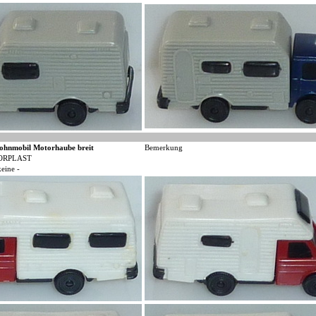
ohnmobil Motorhaube breit
Bemerkung
ORPLAST
keine -