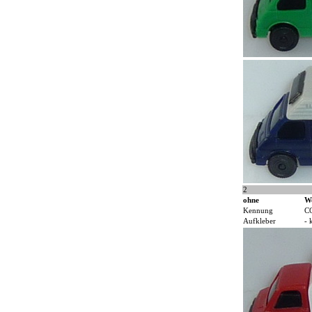
2
ohne
W
Kennung
C
Aufkleber
- 