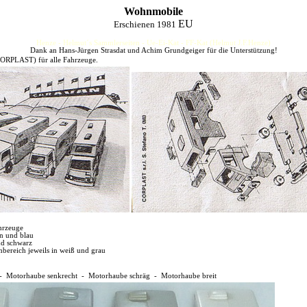
Wohnmobile
EU
Erschienen 1981
Henze - Helmut´s Sammlerseiten - Ue-Ei-Kat - FF-Kat (Helmut J.F.Henze)
Dank an Hans-Jürgen Strasdat und Achim Grundgeiger für die Unterstützung!
ORPLAST) für alle Fahrzeuge.
hrzeuge
ün und blau
nd schwarz
bereich jeweils in weiß und grau
- Motorhaube senkrecht - Motorhaube schräg - Motorhaube breit