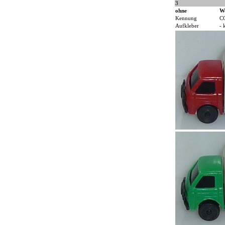
3
ohne
W
Kennung
C
Aufkleber
- 