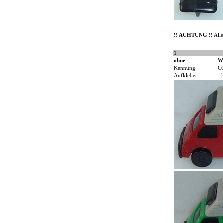
!! ACHTUNG !!
Alle
1
ohne
W
Kennung
C
Aufkleber
- 