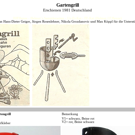
Gartengrill
Erschienen 1981 Deutschland
HJFHenze - Helmut´s Sammlerseiten - Ue-Ei-Kat - FF-Kat (Helmut J.F.Henze)
n Hans-Dieter Geiger, Jürgen Rosenlehner, Nikola Grozdanovic und Max Köppl für die Unterst
tengrill
Bemerkung
V1= schwarz, Beine rot
V2= rot, Beine schwarz
ufkleber