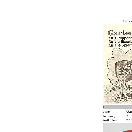
Dank a
1
ohne
Gar
Kennung
?
Aufkleber
? A