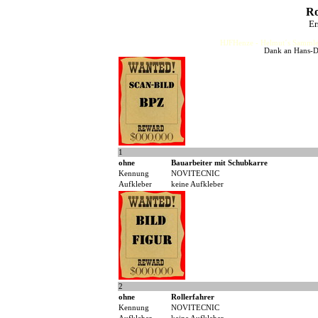
Ro
Er
HJFHenze - Helmut´s Sammler
Dank an Hans-Di
1
ohne
Bauarbeiter mit Schubkarre
Kennung
NOVITECNIC
Aufkleber
keine Aufkleber
2
ohne
Rollerfahrer
Kennung
NOVITECNIC