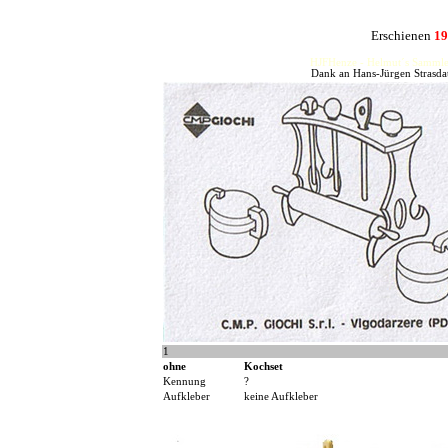
Erschienen
1
HJFHenze - Helmut´s Sammler
Dank an Hans-Jürgen Strasdat
1
ohne
Kochset
Kennung
?
Aufkleber
keine Aufkleber