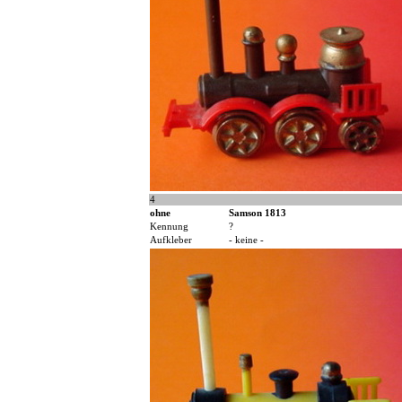
4
ohne
Samson 1813
Kennung
?
Aufkleber
- keine -