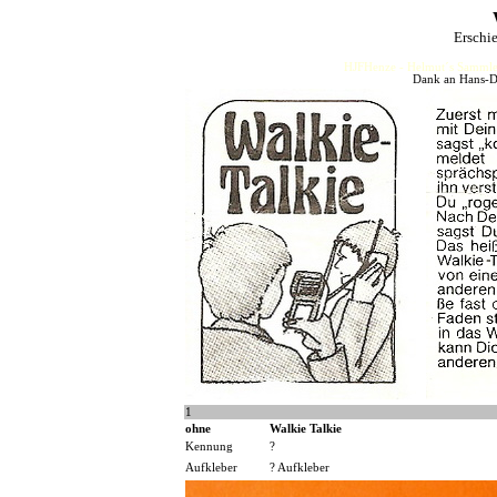
Erschi
HJFHenze - Helmut´s Sammler
Dank an Hans-Di
1
ohne
Walkie Talkie
Kennung
?
Aufkleber
? Aufkleber