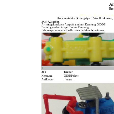
Ar
Ers
HJFHenze - Helmut´s Sammler
Dank an Achim Grundgeiger, Peter Brinkmann, H
Zwei Ausgaben_
A= mit geknicktem Auspuff und mit Kennung GIODI
B= mit geradem Auspuff ohne Kennung
Fahrzeuge in unterschiedlichsten Farbkombinationen.
1
201
Bagger
Kennung
GIODI/ohne
Aufkleber
- keine -