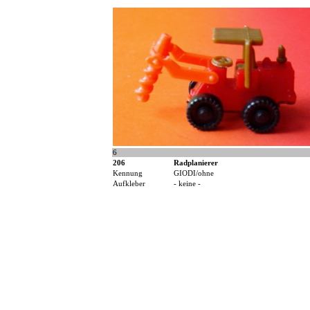
6
206
Radplanierer
Kennung
GIODI/ohne
Aufkleber
- keine -