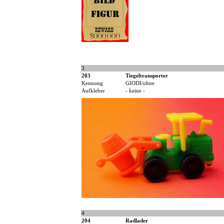
3
203
Tiegeltransporter
Kennung
GIODI/ohne
Aufkleber
- keine -
4
204
Radlader