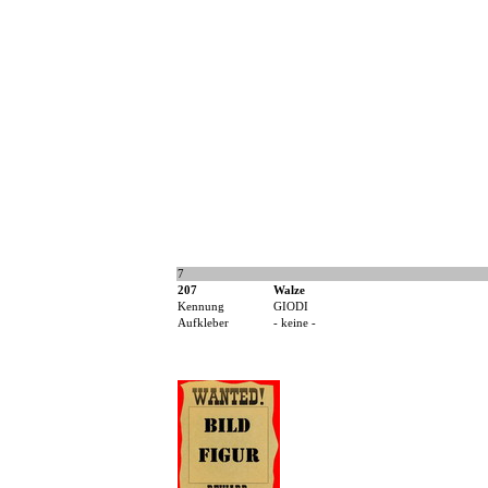
7
207
Walze
Kennung
GIODI
Aufkleber
- keine -