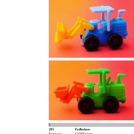
5
205
Erdbohrer
Kennung
GIODI/ohne