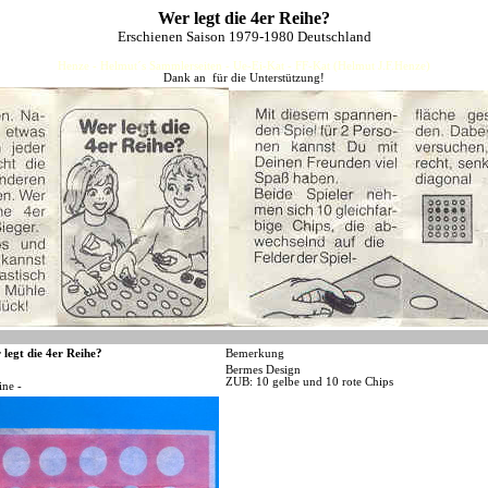
Wer legt die 4er Reihe?
Erschienen Saison 1979-1980 Deutschland
Henze - Helmut´s Sammlerseiten - Ue-Ei-Kat - FF-Kat (Helmut J.F.Henze)
Dank an für die Unterstützung!
 legt die 4er Reihe?
Bemerkung
Bermes Design
ZUB: 10 gelbe und 10 rote Chips
ine -