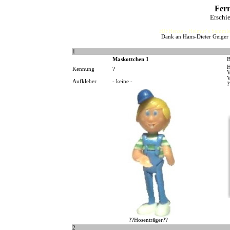
Fer
Erschi
HJFHenze - Helmut´s Sammler
Dank an Hans-Dieter Geiger 
1
Maskottchen 1
B
H
Kennung
?
V
V
Aufkleber
- keine -
?
??Hosenträger??
2