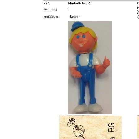
222
Maskottchen 2
B
H
Kennung
?
V
V
Aufkleber
- keine -
V