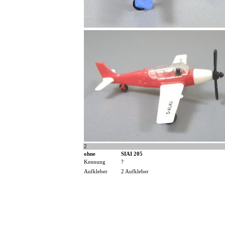
2
ohne
SIAI 205
Kennung
?
Aufkleber
2 Aufkleber