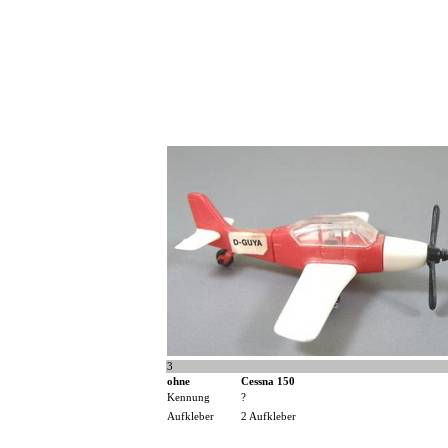
3
ohne
Cessna 150
Kennung
?
Aufkleber
2 Aufkleber