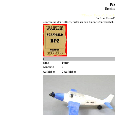
Pro
Erschi
HJFHenze - Helmut´s Sammler
Dank an Hans-Di
Zuordnung der Aufklebersätze zu den Flugzeugen variabel?
1
ohne
Piper
Kennung
?
Aufkleber
2 Aufkleber