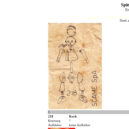
Spie
Er
HJFHenze - Helmut´s Sammler
Dank a
1
218
Koch
Kennung
?
Aufkleber
keine Aufkleber