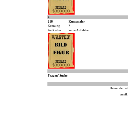
4
218
Kunstmaler
Kennung
?
Aufkleber
keine Aufkleber
Fragen/ Suche:
Datum der let
email