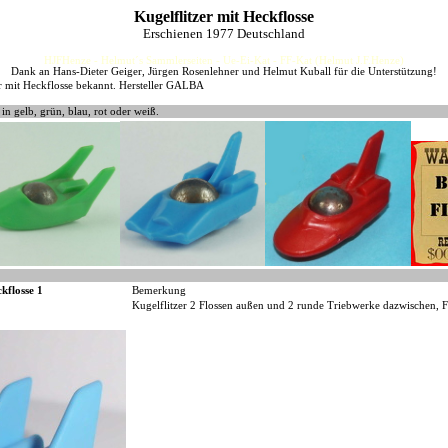
Kugelflitzer mit Heckflosse
Erschienen 1977 Deutschland
HJFHenze - Helmut´s Sammlerseiten - Ue-Ei-Kat - FF-Kat (Helmut J.F.Henze)
Dank an Hans-Dieter Geiger, Jürgen Rosenlehner und Helmut Kuball für die Unterstützung!
er mit Heckflosse bekannt. Hersteller GALBA
 in gelb, grün, blau, rot oder weiß.
kflosse 1
Bemerkung
Kugelflitzer 2 Flossen außen und 2 runde Triebwerke dazwischen, Fr