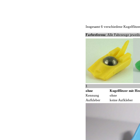
Insgesamt 6 verschiedene Kugelflitz
Farbreferenz
: Alle Fahrzeuge jeweils
1
ohne
Kugelflitzer mit Hec
Kennung
ohne
Aufkleber
keine Aufkleber