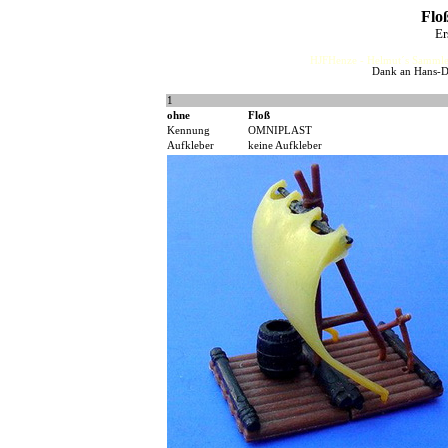
Floß
Er
HJFHenze - Helmut´s Sammler
Dank an Hans-Di
1
ohne
Floß
Kennung
OMNIPLAST
Aufkleber
keine Aufkleber