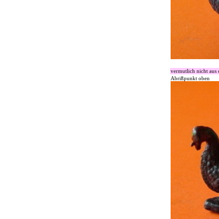
vermutlich nicht aus
Abrißpunkt oben