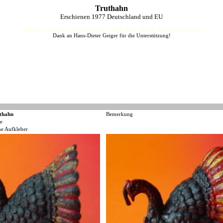
Truthahn
Erschienen 1977 Deutschland und EU
HJFHenze - Helmut´s Sammlerseiten - Ue-Ei-Kat - FF-Kat (Helmut J.F.Henze)
Dank an Hans-Dieter Geiger für die Unterstützung!
thahn
Bemerkung
e
ne Aufkleber