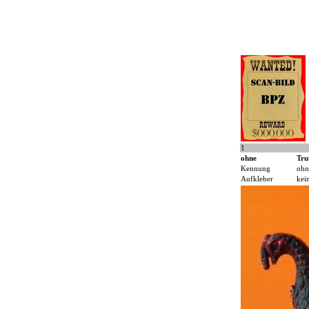
1
ohne
Tru
Kennung
ohn
Aufkleber
kei