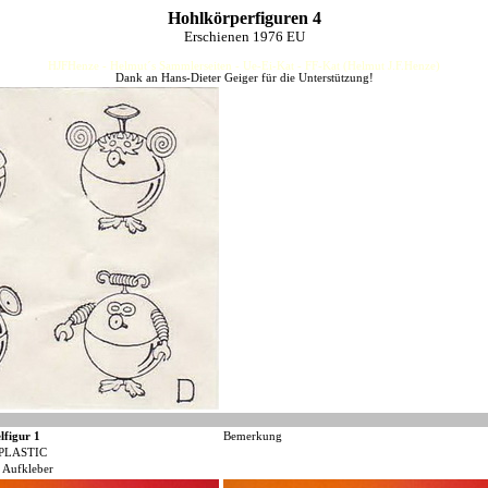
Hohlkörperfiguren 4
Erschienen 1976 EU
HJFHenze - Helmut´s Sammlerseiten - Ue-Ei-Kat - FF-Kat (Helmut J.F.Henze)
Dank an Hans-Dieter Geiger für die Unterstützung!
lfigur 1
Bemerkung
PLASTIC
 Aufkleber