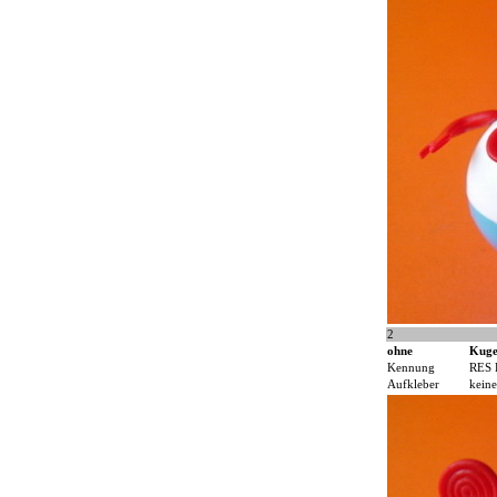
2
ohne
Kuge
Kennung
RES 
Aufkleber
keine