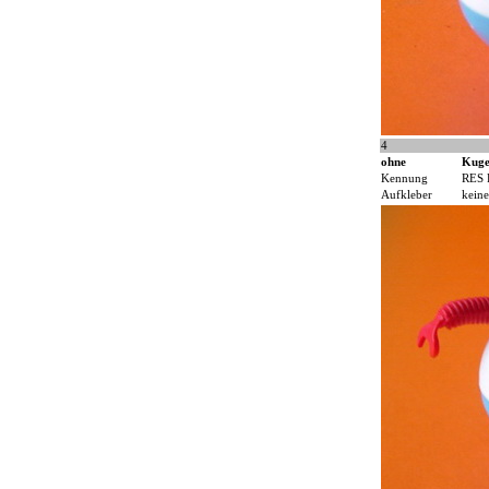
4
ohne
Kuge
Kennung
RES 
Aufkleber
keine