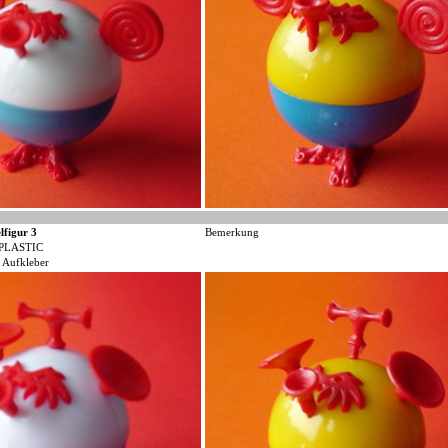
lfigur 3
Bemerkung
PLASTIC
 Aufkleber