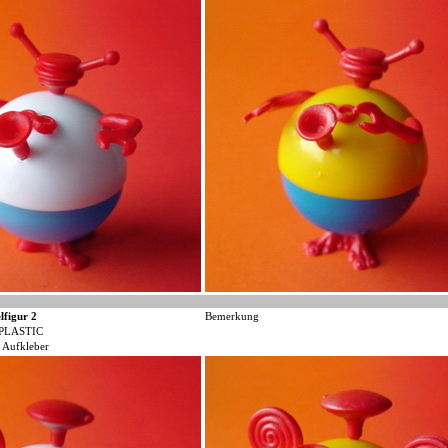
lfigur 2
Bemerkung
PLASTIC
 Aufkleber