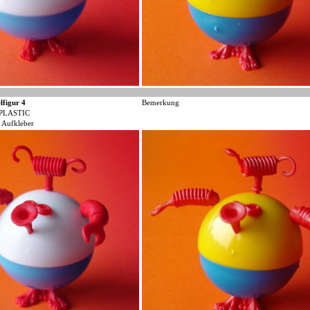
lfigur 4
Bemerkung
PLASTIC
 Aufkleber