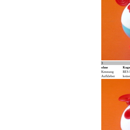
3
ohne
Kuge
Kennung
RES 
Aufkleber
keine