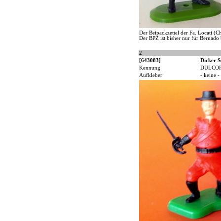
Der Beipackzettel der Fa. Locati (
Der BPZ ist bisher nur für Bernado 
2
[643083]
Dicker S
Kennung
DULCO
Aufkleber
- keine -