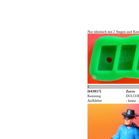
Nur identisch mit 2 Stegen und Ke
1
[643017]
Zorro
Kennung
DULCO
Aufkleber
- keine -