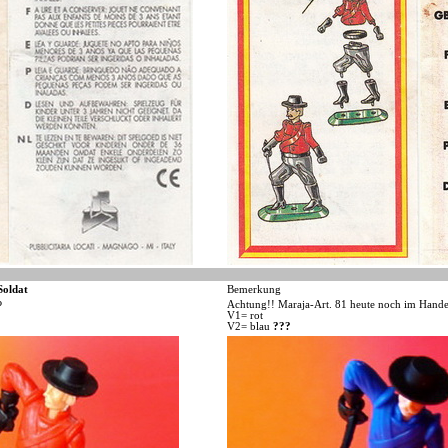
Soldat
Bemerkung
Achtung!! Maraja-Art. 81 heute noch im Hande
P
V1= rot
V2= blau
???