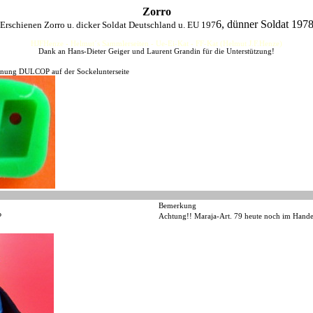
Zorro
6, dünner Soldat 197
Erschienen Zorro u. dicker Soldat Deutschland u. EU 197
HJFHenze - Helmut´s Sammlerseiten - Ue-Ei-Kat - FF-Kat (Helmut J.F.Henze)
Dank an Hans-Dieter Geiger und Laurent Grandin für die Unterstützung!
nnung DULCOP auf der Sockelunterseite
Bemerkung
P
Achtung!! Maraja-Art. 79 heute noch im Hande