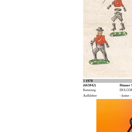
3
1978
(663042)
Dünner 
Kennung
DULCO
Aufkleber
- keine -