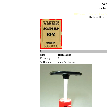
Was
Erschi
HJFHenze - Helmut´s Sammler
Dank an Hans-Di
1
ohne
Tischwaage
Kennung
?
Aufkleber
keine Aufkleber