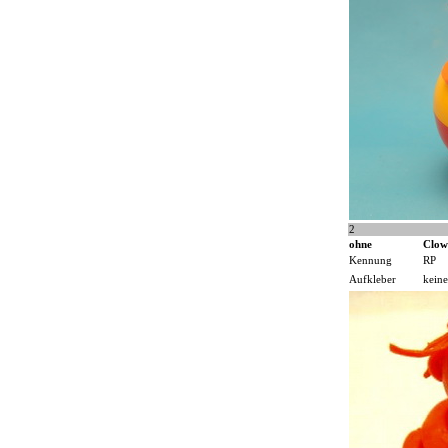
2
ohne
Clow
Kennung
RP
Aufkleber
keine