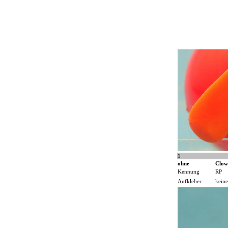
1
ohne
Clow
Kennung
RP
Aufkleber
keine