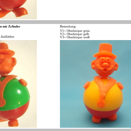
n mit Zylinder
Bemerkung
V1= Oberkörper grün
V2= Oberkörper gelb
 Aufkleber
V3= Oberkörper weiß