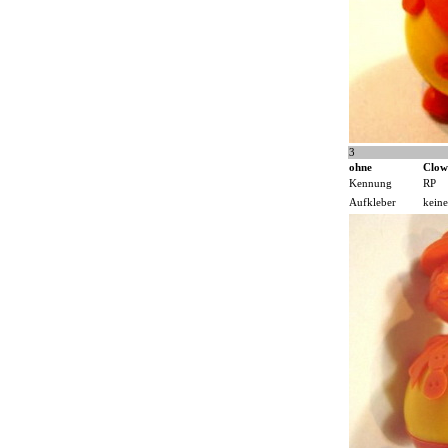
3
ohne
Clow
Kennung
RP
Aufkleber
keine