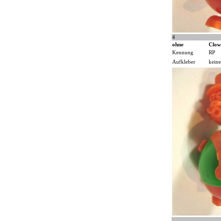
4
ohne
Clow
Kennung
RP
Aufkleber
keine