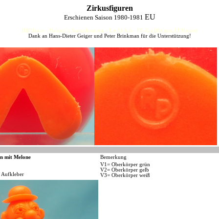
Zirkusfiguren
EU
Erschienen Saison 1980-1981
HJFHenze - Helmut´s Sammlerseiten - Ue-Ei-Kat - FF-Kat (Helmut J.F.Henze)
Dank an Hans-Dieter Geiger und Peter Brinkman für die Unterstützung!
n mit Melone
Bemerkung
V1= Oberkörper grün
V2= Oberkörper gelb
 Aufkleber
V3= Oberkörper weiß