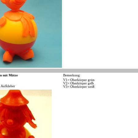
n mit Mütze
Bemerkung
V1= Oberkörper grün
V2= Oberkörper gelb
 Aufkleber
V3= Oberkörper weiß