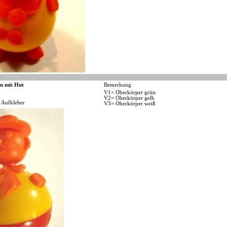
n mit Hut
Bemerkung
V1= Oberkörper grün
V2= Oberkörper gelb
 Aufkleber
V3= Oberkörper weiß