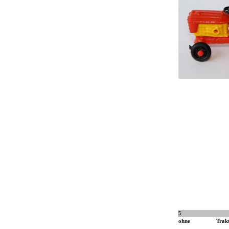
5
ohne
Trak