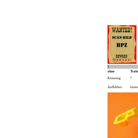
1
ohne
Trak
Kennung
?
Aufkleber
keine