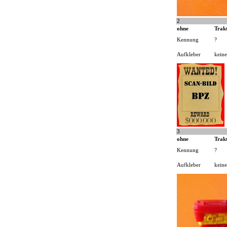
2
ohne
Trak
Kennung
?
Aufkleber
keine
3
ohne
Trak
Kennung
?
Aufkleber
keine