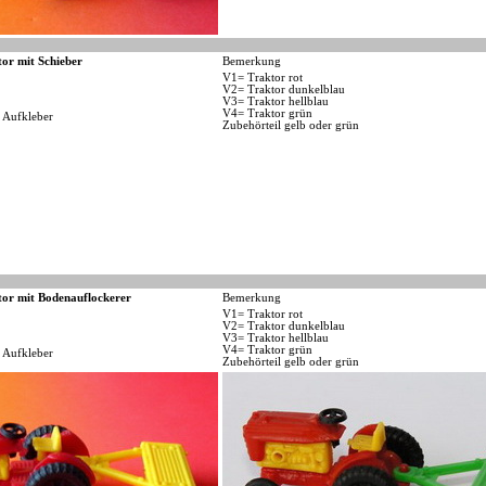
tor mit Schieber
Bemerkung
V1= Traktor rot
V2= Traktor dunkelblau
V3= Traktor hellblau
V4= Traktor grün
 Aufkleber
Zubehörteil gelb oder grün
tor mit Bodenauflockerer
Bemerkung
V1= Traktor rot
V2= Traktor dunkelblau
V3= Traktor hellblau
V4= Traktor grün
 Aufkleber
Zubehörteil gelb oder grün