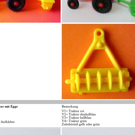
tor mit Egge
Bemerkung
V1= Traktor rot
V2= Traktor dunkelblau
V3= Traktor hellblau
V4= Traktor grün
 Aufkleber
Zubehörteil gelb oder grün