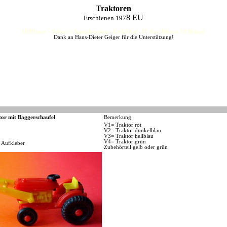
Traktoren
8 EU
Erschienen 197
HJFHenze - Helmut´s Sammlerseiten - Ue-Ei-Kat - FF-Kat (Helmut J.F.Henze)
Dank an Hans-Dieter Geiger für die Unterstützung!
tor mit Baggerschaufel
Bemerkung
V1= Traktor rot
V2= Traktor dunkelblau
V3= Traktor hellblau
V4= Traktor grün
 Aufkleber
Zubehörteil gelb oder grün