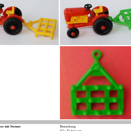
tor mit Streuer
Bemerkung
V1= Traktor rot