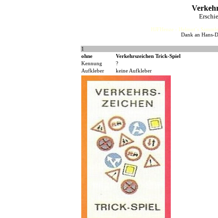
Verkehr
Erschi
HJFHenze - Helmut´s Sammler
Dank an Hans-Di
1
ohne
Verkehrszeichen Trick-Spiel
Kennung
?
Aufkleber
keine Aufkleber