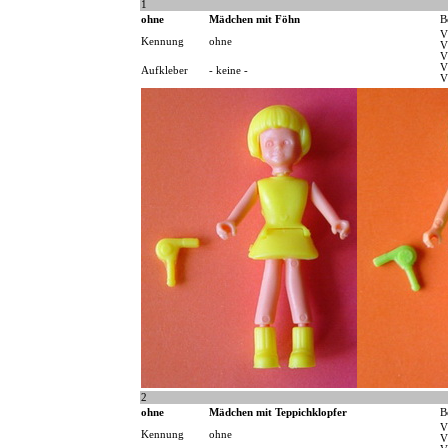
1
ohne
Mädchen mit Föhn
B
V
Kennung
ohne
V
V
V
Aufkleber
- keine -
V
2
ohne
Mädchen mit Teppichklopfer
B
V
Kennung
ohne
V