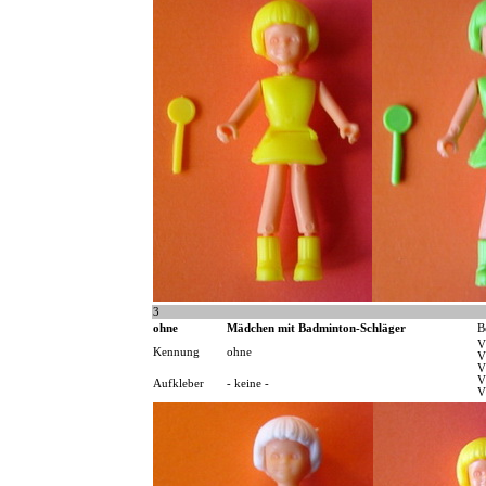
3
ohne
Mädchen mit Badminton-Schläger
B
V
Kennung
ohne
V
V
V
Aufkleber
- keine -
V