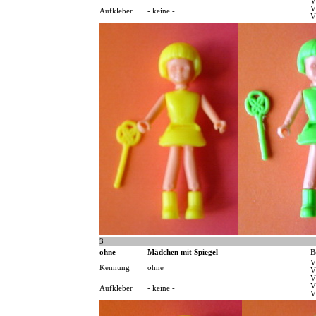
V
V
Aufkleber
- keine -
V
3
ohne
Mädchen mit Spiegel
B
V
Kennung
ohne
V
V
V
Aufkleber
- keine -
V