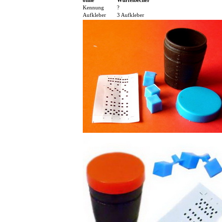
ohne
Würfelbecher
Kennung
?
Aufkleber
3 Aufkleber